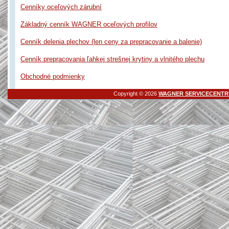
Cenníky oceľových zárubní
Základný cenník WAGNER oceľových profilov
Cenník delenia plechov (len ceny za prepracovanie a balenie)
Cenník prepracovania ľahkej strešnej krytiny a vlnitého plechu
Obchodné podmienky
Copyright © 2026
WAGNER SERVICECENT